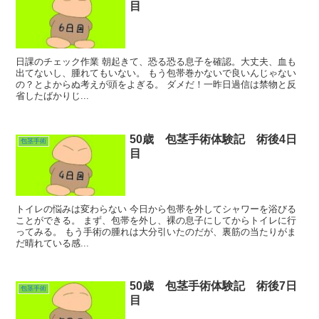
目
日課のチェック作業 朝起きて、恐る恐る息子を確認。大丈夫、血も
出てないし、腫れてもいない。 もう包帯巻かないで良いんじゃない
の？とよからぬ考えが頭をよぎる。 ダメだ！一昨日過信は禁物と反
省したばかりじ...
50歳 包茎手術体験記 術後4日
包茎手術
目
トイレの悩みは変わらない 今日から包帯を外してシャワーを浴びる
ことができる。 まず、包帯を外し、裸の息子にしてからトイレに行
ってみる。 もう手術の腫れは大分引いたのだが、裏筋の当たりがま
だ晴れている感...
50歳 包茎手術体験記 術後7日
包茎手術
目