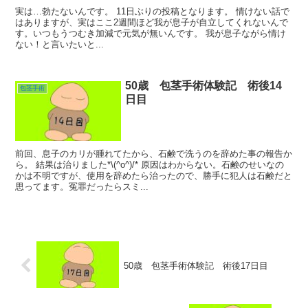
実は…勃たないんです。 11日ぶりの投稿となります。 情けない話で
はありますが、実はここ2週間ほど我が息子が自立してくれないんで
す。いつもうつむき加減で元気が無いんです。 我が息子ながら情け
ない！と言いたいと...
50歳 包茎手術体験記 術後14
包茎手術
日目
前回、息子のカリが腫れてたから、石鹸で洗うのを辞めた事の報告か
ら。 結果は治りました*\(^o^)/* 原因はわからない。石鹸のせいなの
かは不明ですが、使用を辞めたら治ったので、勝手に犯人は石鹸だと
思ってます。冤罪だったらスミ...
50歳 包茎手術体験記 術後17日目