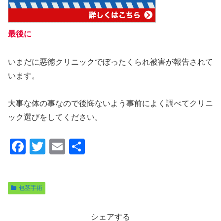
最後に
いまだに悪徳クリニックでぼったくられ被害が報告されて
います。
大事な体の事なので後悔ないよう事前によく調べてクリニ
ック選びをしてください。
F
T
E
共
a
wi
m
有
c
tt
ail
包茎手術
e
er
b
シェアする