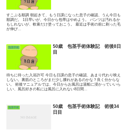
すこぶる順調 朝起きて、もう日課になった息子の確認、うん今日も
順調だ。 1日早いが、今日から包帯はやめよう。 パンツは汚れるか
もしれないが、軟膏だけ塗っておこう。 最近は手術の前に剃った毛
が伸び...
50歳 包茎手術体験記 術後8日
包茎手術
目
待ちに待った入浴許可 今日も日課の息子の確認、あまり代わり映え
しない。裏筋のところがまだ少し腫れがあるのかな？良く分からな
い。 術後マニュアルでは、今日からお風呂は湯船に浸かっていいら
しい、風呂好きの私には風呂に入れない8日間...
50歳 包茎手術体験記 術後34
包茎手術
日目