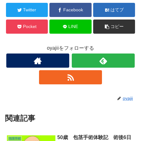
o
o
Twitter
Facebook
はてブ
k
Pocket
LINE
コピー
oyajiiをフォローする
oyajii
関連記事
50歳 包茎手術体験記 術後6日
包茎手術