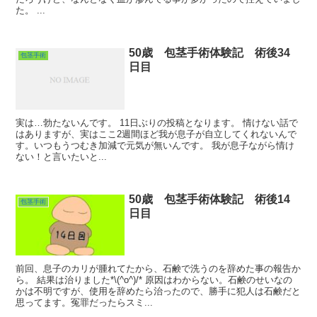
た。 ...
50歳 包茎手術体験記 術後34
包茎手術
日目
実は…勃たないんです。 11日ぶりの投稿となります。 情けない話で
はありますが、実はここ2週間ほど我が息子が自立してくれないんで
す。いつもうつむき加減で元気が無いんです。 我が息子ながら情け
ない！と言いたいと...
50歳 包茎手術体験記 術後14
包茎手術
日目
前回、息子のカリが腫れてたから、石鹸で洗うのを辞めた事の報告か
ら。 結果は治りました*\(^o^)/* 原因はわからない。石鹸のせいなの
かは不明ですが、使用を辞めたら治ったので、勝手に犯人は石鹸だと
思ってます。冤罪だったらスミ...