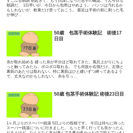
すこぶる順調 朝起きて、もう日課になった息子の確認、うん今日も
順調だ。 1日早いが、今日から包帯はやめよう。 パンツは汚れるか
もしれないが、軟膏だけ塗っておこう。 最近は手術の前に剃った毛
が伸び...
50歳 包茎手術体験記 術後17
包茎手術
日目
糸が取れ始める 縫った糸が半分ほど取れてきた。風呂上がりにちょ
っと触ってみたら、ポロポロ取れる。 でも何故か右側だけ。左側と
裏筋のあたりは取れない。特に裏筋はひと縫いずつ縛ってあるよう
で、丈夫なのかもしれない。 糸を引っ...
50歳 包茎手術体験記 術後23日目
包茎手術
1ヶ月ぶりのスーパー銭湯 5日ぶりの投稿です。 今日は待ちに待った
スーパー銭湯についに行きました。 もっと早く行っても良かったん
だろうけど、なんとなく血が滲んでる事が多かったので控えていまし