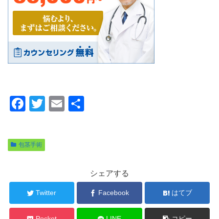
F
T
E
共
a
wi
m
有
c
tt
ail
包茎手術
e
er
b
シェアする
o
o
Twitter
Facebook
はてブ
k
Pocket
LINE
コピー