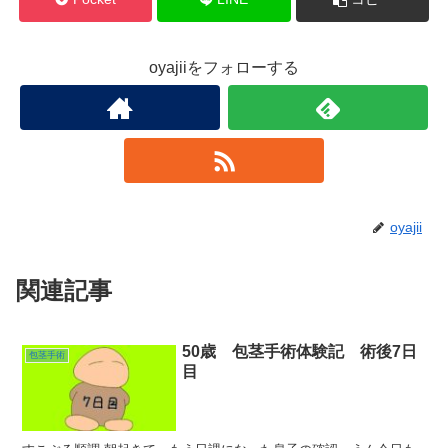
oyajiiをフォローする
oyajii
関連記事
50歳 包茎手術体験記 術後7日
包茎手術
目