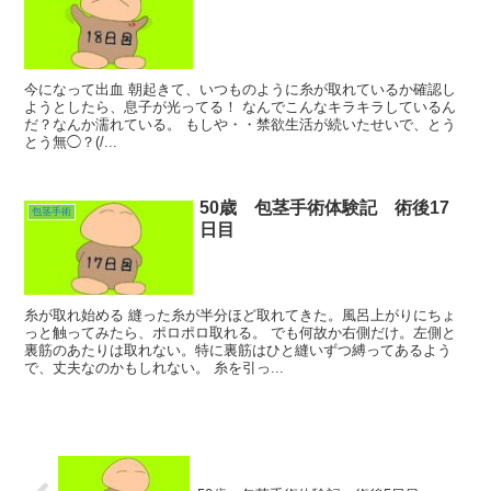
今になって出血 朝起きて、いつものように糸が取れているか確認し
ようとしたら、息子が光ってる！ なんでこんなキラキラしているん
だ？なんか濡れている。 もしや・・禁欲生活が続いたせいで、とう
とう無◯？(/...
50歳 包茎手術体験記 術後17
包茎手術
日目
糸が取れ始める 縫った糸が半分ほど取れてきた。風呂上がりにちょ
っと触ってみたら、ポロポロ取れる。 でも何故か右側だけ。左側と
裏筋のあたりは取れない。特に裏筋はひと縫いずつ縛ってあるよう
で、丈夫なのかもしれない。 糸を引っ...