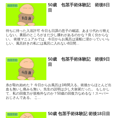
50歳 包茎手術体験記 術後8日
包茎手術
目
待ちに待った入浴許可 今日も日課の息子の確認、あまり代わり映え
しない。裏筋のところがまだ少し腫れがあるのかな？良く分からな
い。 術後マニュアルでは、今日からお風呂は湯船に浸かっていいら
しい、風呂好きの私には風呂に入れない8日間...
50歳 包茎手術体験記 術後9日
包茎手術
目
糸が取れ始めた？ 今日からお風呂は1時間入る。術後からほとんど出
血も無いし痛みも無い。先生の説明は少し大袈裟だった。 もしかし
て、私の回復力が規格外なのか？50歳の回復力なめるな！スーパー
おじさんである。 こ...
50歳 包茎手術体験記 術後18日目
包茎手術