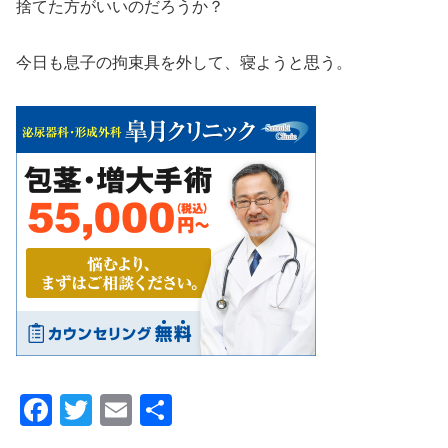
捨てた方がいいのだろうか？
今日も息子の拘束具を外して、寝ようと思う。
F
T
E
共
a
wi
m
有