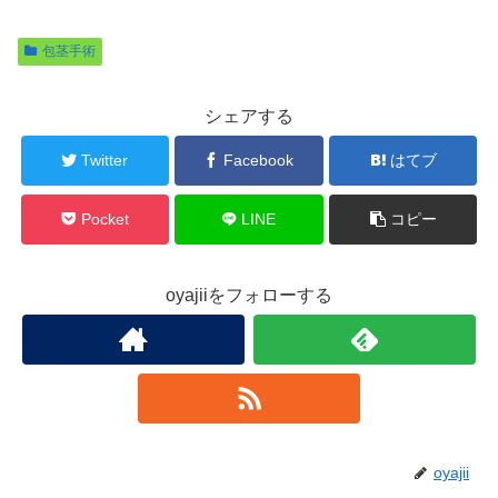
c
tt
ail
包茎手術
e
er
b
シェアする
o
o
Twitter
Facebook
はてブ
k
Pocket
LINE
コピー
oyajiiをフォローする
oyajii