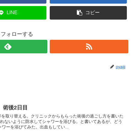
LINE
コピー
iiをフォローする
oyajii
 術後2日目
包帯を取り替える。クリニックからもらった術後の過ごし方を書いた
濡れないように防水してシャワーを浴びる。と書いてあるが、どう
ワーを浴びてみた。出血もしてい...