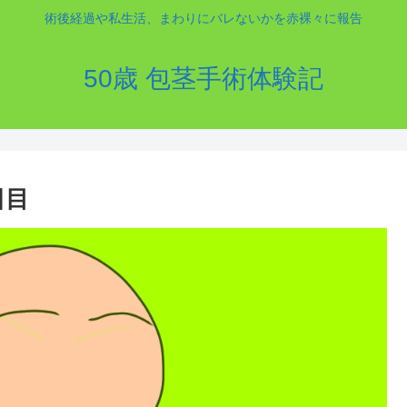
術後経過や私生活、まわりにバレないかを赤裸々に報告
50歳 包茎手術体験記
日目