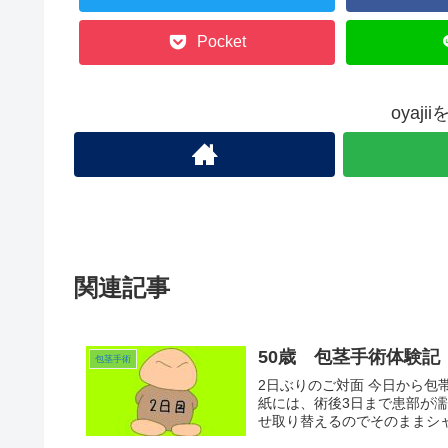
k
Pocket
oyaj
関連記事
50歳 包茎手術体験記
包茎手術
2日ぶりのご対面 今日から
紙には、術後3日まで患部が
せ取り替えるのでそのままシャ