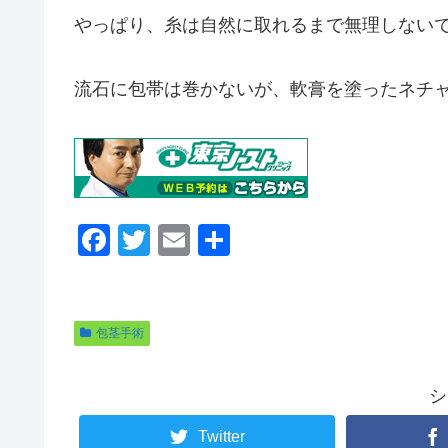
やっぱり、糸は自然に取れるまで無理しない
流石に包帯は巻かないが、軟膏を塗ったネチ
F
T
E
共
a
wi
m
有
c
tt
ail
e
er
包茎手術
b
o
シ
o
Twitter